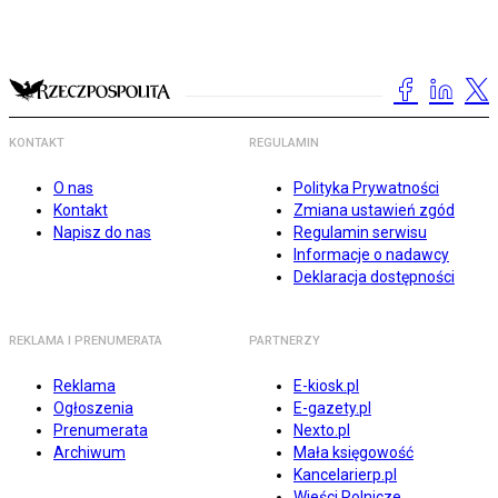
KONTAKT
REGULAMIN
O nas
Polityka Prywatności
Kontakt
Zmiana ustawień zgód
Napisz do nas
Regulamin serwisu
Informacje o nadawcy
Deklaracja dostępności
REKLAMA I PRENUMERATA
PARTNERZY
Reklama
E-kiosk.pl
Ogłoszenia
E-gazety.pl
Prenumerata
Nexto.pl
Archiwum
Mała księgowość
Kancelarierp.pl
Wieści Rolnicze