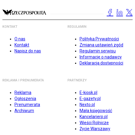
KONTAKT
REGULAMIN
O nas
Polityka Prywatności
Kontakt
Zmiana ustawień zgód
Napisz do nas
Regulamin serwisu
Informacje o nadawcy
Deklaracja dostępności
REKLAMA I PRENUMERATA
PARTNERZY
Reklama
E-kiosk.pl
Ogłoszenia
E-gazety.pl
Prenumerata
Nexto.pl
Archiwum
Mała księgowość
Kancelarierp.pl
Wieści Rolnicze
Życie Warszawy