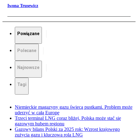
Iwona Trusewicz
Powiązane
Polecane
Najnowsze
Tagi
Niemieckie magazyny gazu świecą pustkami. Problem może
uderzyć w całą Europę
Trzeci terminal LNG coraz bliżej. Polska może stać się
gazowym hubem regionu
Gazowy bilans Polski za 2025 rok: Wzrost krajowego
zużycia gazu i kluczowa rola LNG