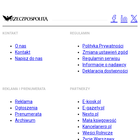
KONTAKT
REGULAMIN
O nas
Polityka Prywatności
Kontakt
Zmiana ustawień zgód
Napisz do nas
Regulamin serwisu
Informacje o nadawcy
Deklaracja dostępności
REKLAMA I PRENUMERATA
PARTNERZY
Reklama
E-kiosk.pl
Ogłoszenia
E-gazety.pl
Prenumerata
Nexto.pl
Archiwum
Mała księgowość
Kancelarierp.pl
Wieści Rolnicze
Życie Warszawy