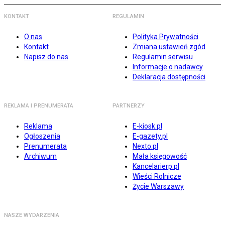
KONTAKT
REGULAMIN
O nas
Polityka Prywatności
Kontakt
Zmiana ustawień zgód
Napisz do nas
Regulamin serwisu
Informacje o nadawcy
Deklaracja dostępności
REKLAMA I PRENUMERATA
PARTNERZY
Reklama
E-kiosk.pl
Ogłoszenia
E-gazety.pl
Prenumerata
Nexto.pl
Archiwum
Mała księgowość
Kancelarierp.pl
Wieści Rolnicze
Życie Warszawy
NASZE WYDARZENIA