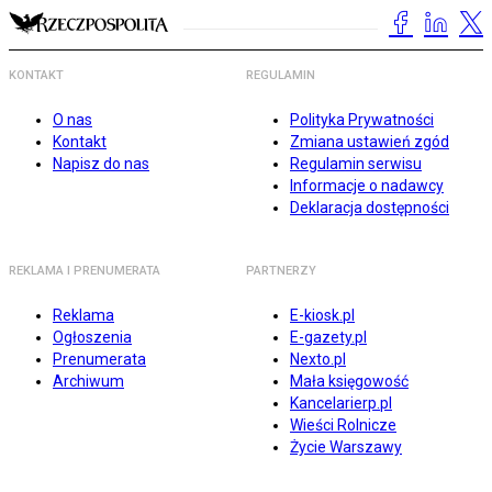
KONTAKT
REGULAMIN
O nas
Polityka Prywatności
Kontakt
Zmiana ustawień zgód
Napisz do nas
Regulamin serwisu
Informacje o nadawcy
Deklaracja dostępności
REKLAMA I PRENUMERATA
PARTNERZY
Reklama
E-kiosk.pl
Ogłoszenia
E-gazety.pl
Prenumerata
Nexto.pl
Archiwum
Mała księgowość
Kancelarierp.pl
Wieści Rolnicze
Życie Warszawy