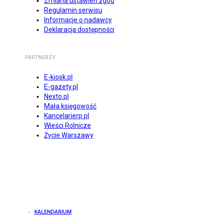
Zmiana ustawień zgód
Regulamin serwisu
Informacje o nadawcy
Deklaracja dostępności
PARTNERZY
E-kiosk.pl
E-gazety.pl
Nexto.pl
Mała księgowość
Kancelarierp.pl
Wieści Rolnicze
Życie Warszawy
KALENDARIUM