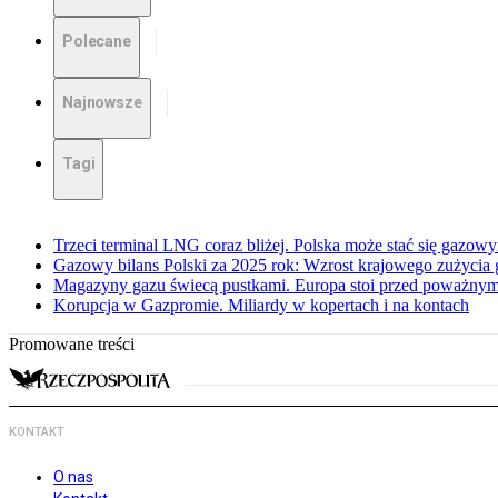
Polecane
Najnowsze
Tagi
Trzeci terminal LNG coraz bliżej. Polska może stać się gazo
Gazowy bilans Polski za 2025 rok: Wzrost krajowego zużycia
Magazyny gazu świecą pustkami. Europa stoi przed poważn
Korupcja w Gazpromie. Miliardy w kopertach i na kontach
Promowane treści
KONTAKT
O nas