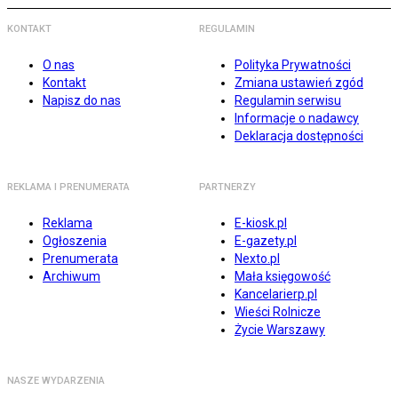
KONTAKT
REGULAMIN
O nas
Polityka Prywatności
Kontakt
Zmiana ustawień zgód
Napisz do nas
Regulamin serwisu
Informacje o nadawcy
Deklaracja dostępności
REKLAMA I PRENUMERATA
PARTNERZY
Reklama
E-kiosk.pl
Ogłoszenia
E-gazety.pl
Prenumerata
Nexto.pl
Archiwum
Mała księgowość
Kancelarierp.pl
Wieści Rolnicze
Życie Warszawy
NASZE WYDARZENIA