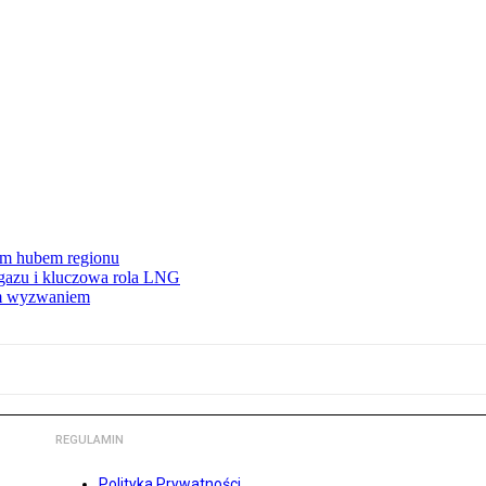
wym hubem regionu
 gazu i kluczowa rola LNG
ym wyzwaniem
REGULAMIN
Polityka Prywatności