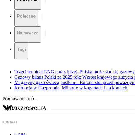
Polecane
Najnowsze
Tagi
Trzeci terminal LNG coraz bliżej. Polska może stać się gazo
Gazowy bilans Polski za 2025 rok: Wzrost krajowego zużycia
Magazyny gazu świecą pustkami. Europa stoi przed poważn
Korupcja w Gazpromie. Miliardy w kopertach i na kontach
Promowane treści
KONTAKT
O nas