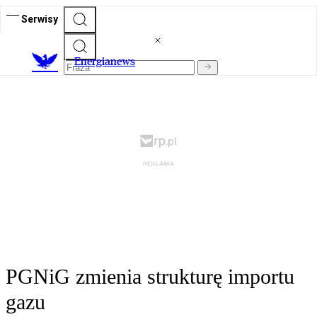
Serwisy
E
nergianews
PGNiG zmienia strukturę importu
gazu