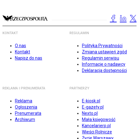
KONTAKT
REGULAMIN
O nas
Polityka Prywatności
Kontakt
Zmiana ustawień zgód
Napisz do nas
Regulamin serwisu
Informacje o nadawcy
Deklaracja dostępności
REKLAMA I PRENUMERATA
PARTNERZY
Reklama
E-kiosk.pl
Ogłoszenia
E-gazety.pl
Prenumerata
Nexto.pl
Archiwum
Mała księgowość
Kancelarierp.pl
Wieści Rolnicze
Życie Warszawy