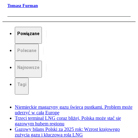
Tomasz Furman
Powiązane
Polecane
Najnowsze
Tagi
Niemieckie magazyny gazu świecą pustkami. Problem może
uderzyć w całą Europę
Trzeci terminal LNG coraz bliżej. Polska może stać się
gazowym hubem regionu
Gazowy bilans Polski za 2025 rok: Wzrost krajowego
zużycia gazu i kluczowa rola LNG