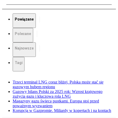
Powiązane
Polecane
Najnowsze
Tagi
Trzeci terminal LNG coraz bliżej. Polska może stać się
gazowym hubem regionu
Gazowy bilans Polski za 2025 rok: Wzrost krajowego
zużycia gazu i kluczowa rola LNG
Magazyny gazu świecą pustkami. Europa stoi przed
poważnym wyzwaniem
Korupcja w Gazpromie. Miliardy w kopertach i na kontach