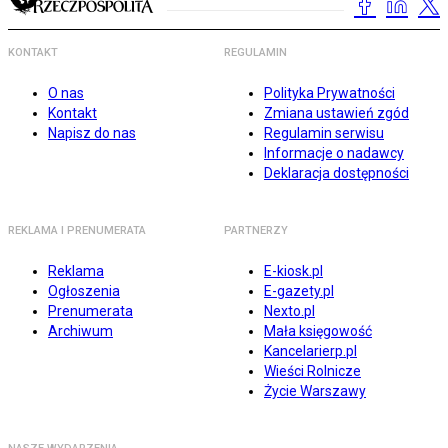
KONTAKT
REGULAMIN
O nas
Polityka Prywatności
Kontakt
Zmiana ustawień zgód
Napisz do nas
Regulamin serwisu
Informacje o nadawcy
Deklaracja dostępności
REKLAMA I PRENUMERATA
PARTNERZY
Reklama
E-kiosk.pl
Ogłoszenia
E-gazety.pl
Prenumerata
Nexto.pl
Archiwum
Mała księgowość
Kancelarierp.pl
Wieści Rolnicze
Życie Warszawy