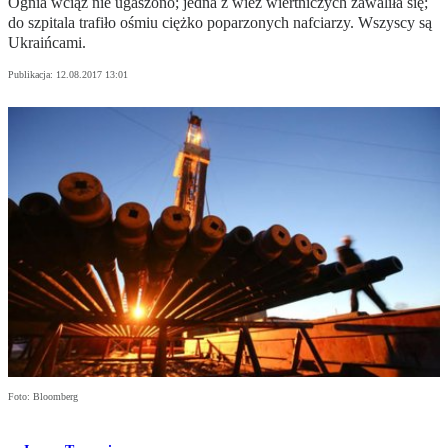
Ognia wciąż nie ugaszono; jedna z wież wiertniczych zawaliła się;
do szpitala trafiło ośmiu ciężko poparzonych nafciarzy. Wszyscy są
Ukraińcami.
Publikacja:
12.08.2017 13:01
Foto: Bloomberg