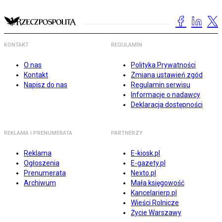
KONTAKT
REGULAMIN
O nas
Polityka Prywatności
Kontakt
Zmiana ustawień zgód
Napisz do nas
Regulamin serwisu
Informacje o nadawcy
Deklaracja dostępności
REKLAMA I PRENUMERATA
PARTNERZY
Reklama
E-kiosk.pl
Ogłoszenia
E-gazety.pl
Prenumerata
Nexto.pl
Archiwum
Mała księgowość
Kancelarierp.pl
Wieści Rolnicze
Życie Warszawy