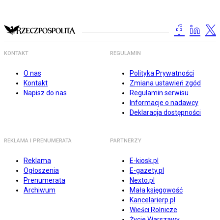
KONTAKT
REGULAMIN
O nas
Polityka Prywatności
Kontakt
Zmiana ustawień zgód
Napisz do nas
Regulamin serwisu
Informacje o nadawcy
Deklaracja dostępności
REKLAMA I PRENUMERATA
PARTNERZY
Reklama
E-kiosk.pl
Ogłoszenia
E-gazety.pl
Prenumerata
Nexto.pl
Archiwum
Mała księgowość
Kancelarierp.pl
Wieści Rolnicze
Życie Warszawy