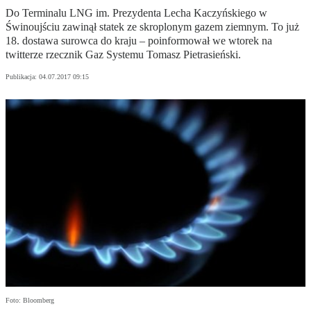
Do Terminalu LNG im. Prezydenta Lecha Kaczyńskiego w
Świnoujściu zawinął statek ze skroplonym gazem ziemnym. To już
18. dostawa surowca do kraju – poinformował we wtorek na
twitterze rzecznik Gaz Systemu Tomasz Pietrasieński.
Publikacja:
04.07.2017 09:15
Foto: Bloomberg