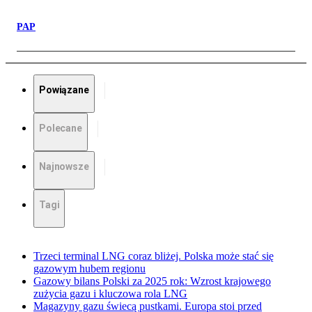
PAP
Powiązane
Polecane
Najnowsze
Tagi
Trzeci terminal LNG coraz bliżej. Polska może stać się
gazowym hubem regionu
Gazowy bilans Polski za 2025 rok: Wzrost krajowego
zużycia gazu i kluczowa rola LNG
Magazyny gazu świecą pustkami. Europa stoi przed