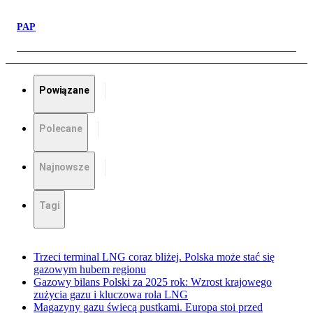
PAP
Powiązane
Polecane
Najnowsze
Tagi
Trzeci terminal LNG coraz bliżej. Polska może stać się
gazowym hubem regionu
Gazowy bilans Polski za 2025 rok: Wzrost krajowego
zużycia gazu i kluczowa rola LNG
Magazyny gazu świecą pustkami. Europa stoi przed