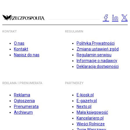
KONTAKT
REGULAMIN
O nas
Polityka Prywatności
Kontakt
Zmiana ustawień zgód
Napisz do nas
Regulamin serwisu
Informacje o nadawcy
Deklaracja dostępności
REKLAMA I PRENUMERATA
PARTNERZY
Reklama
E-kiosk.pl
Ogłoszenia
E-gazety.pl
Prenumerata
Nexto.pl
Archiwum
Mała księgowość
Kancelarierp.pl
Wieści Rolnicze
Życie Warszawy