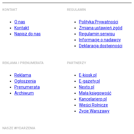
KONTAKT
REGULAMIN
O nas
Polityka Prywatności
Kontakt
Zmiana ustawień zgód
Napisz do nas
Regulamin serwisu
Informacje o nadawcy
Deklaracja dostępności
REKLAMA I PRENUMERATA
PARTNERZY
Reklama
E-kiosk.pl
Ogłoszenia
E-gazety.pl
Prenumerata
Nexto.pl
Archiwum
Mała księgowość
Kancelarierp.pl
Wieści Rolnicze
Życie Warszawy
NASZE WYDARZENIA