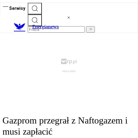
Serwisy
E
nergianews
Gazprom przegrał z Naftogazem i
musi zapłacić