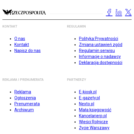
KONTAKT
REGULAMIN
O nas
Polityka Prywatności
Kontakt
Zmiana ustawień zgód
Napisz do nas
Regulamin serwisu
Informacje o nadawcy
Deklaracja dostępności
REKLAMA I PRENUMERATA
PARTNERZY
Reklama
E-kiosk.pl
Ogłoszenia
E-gazety.pl
Prenumerata
Nexto.pl
Archiwum
Mała księgowość
Kancelarierp.pl
Wieści Rolnicze
Życie Warszawy