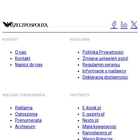
KONTAKT
REGULAMIN
O nas
Polityka Prywatności
Kontakt
Zmiana ustawień zgód
Napisz do nas
Regulamin serwisu
Informacje o nadawcy
Deklaracja dostępności
REKLAMA I PRENUMERATA
PARTNERZY
Reklama
E-kiosk.pl
Ogłoszenia
E-gazety.pl
Prenumerata
Nexto.pl
Archiwum
Mała księgowość
Kancelarierp.pl
Wieści Rolnicze