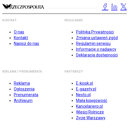
KONTAKT
REGULAMIN
O nas
Polityka Prywatności
Kontakt
Zmiana ustawień zgód
Napisz do nas
Regulamin serwisu
Informacje o nadawcy
Deklaracja dostępności
REKLAMA I PRENUMERATA
PARTNERZY
Reklama
E-kiosk.pl
Ogłoszenia
E-gazety.pl
Prenumerata
Nexto.pl
Archiwum
Mała księgowość
Kancelarierp.pl
Wieści Rolnicze
Życie Warszawy