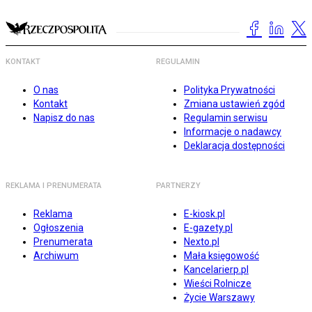
KONTAKT
REGULAMIN
O nas
Polityka Prywatności
Kontakt
Zmiana ustawień zgód
Napisz do nas
Regulamin serwisu
Informacje o nadawcy
Deklaracja dostępności
REKLAMA I PRENUMERATA
PARTNERZY
Reklama
E-kiosk.pl
Ogłoszenia
E-gazety.pl
Prenumerata
Nexto.pl
Archiwum
Mała księgowość
Kancelarierp.pl
Wieści Rolnicze
Życie Warszawy