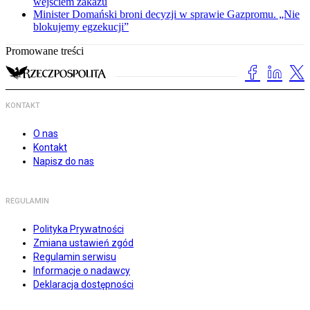
wejściem zakazu
Minister Domański broni decyzji w sprawie Gazpromu. „Nie
blokujemy egzekucji”
Promowane treści
KONTAKT
O nas
Kontakt
Napisz do nas
REGULAMIN
Polityka Prywatności
Zmiana ustawień zgód
Regulamin serwisu
Informacje o nadawcy
Deklaracja dostępności