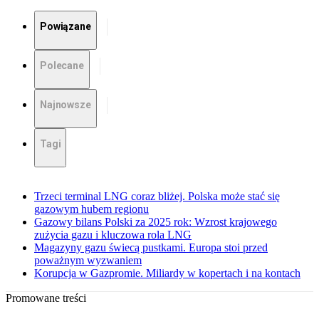
Powiązane
Polecane
Najnowsze
Tagi
Trzeci terminal LNG coraz bliżej. Polska może stać się
gazowym hubem regionu
Gazowy bilans Polski za 2025 rok: Wzrost krajowego
zużycia gazu i kluczowa rola LNG
Magazyny gazu świecą pustkami. Europa stoi przed
poważnym wyzwaniem
Korupcja w Gazpromie. Miliardy w kopertach i na kontach
Promowane treści