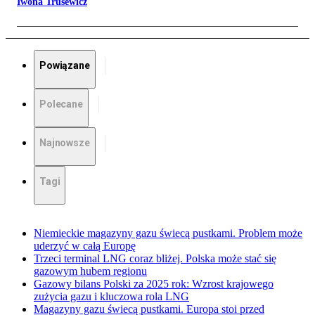
Iwona Trusewicz
Powiązane
Polecane
Najnowsze
Tagi
Niemieckie magazyny gazu świecą pustkami. Problem może
uderzyć w całą Europę
Trzeci terminal LNG coraz bliżej. Polska może stać się
gazowym hubem regionu
Gazowy bilans Polski za 2025 rok: Wzrost krajowego
zużycia gazu i kluczowa rola LNG
Magazyny gazu świecą pustkami. Europa stoi przed