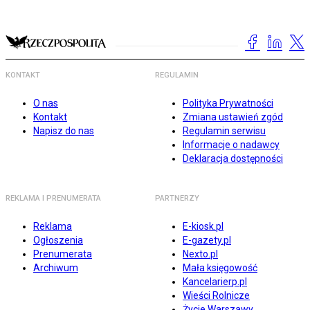
KONTAKT
REGULAMIN
O nas
Polityka Prywatności
Kontakt
Zmiana ustawień zgód
Napisz do nas
Regulamin serwisu
Informacje o nadawcy
Deklaracja dostępności
REKLAMA I PRENUMERATA
PARTNERZY
Reklama
E-kiosk.pl
Ogłoszenia
E-gazety.pl
Prenumerata
Nexto.pl
Archiwum
Mała księgowość
Kancelarierp.pl
Wieści Rolnicze
Życie Warszawy