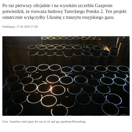
Po raz pierwszy oficjalnie i na wysokim szczeblu Gazprom
potwierdził, że rozważa budowę Tureckiego Potoku 2. Ten projekt
ostatecznie wyłączyłby Ukrainę z tranzytu rosyjskiego gazu.
Publikacja:
17.02.2019 17:09
Foto: Seamless steel pipes for use in oil and gas pipelines/Bloomberg