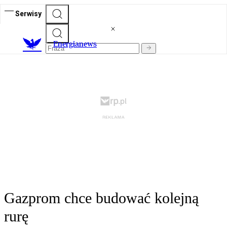
Serwisy
E
nergianews
Gazprom chce budować kolejną
rurę