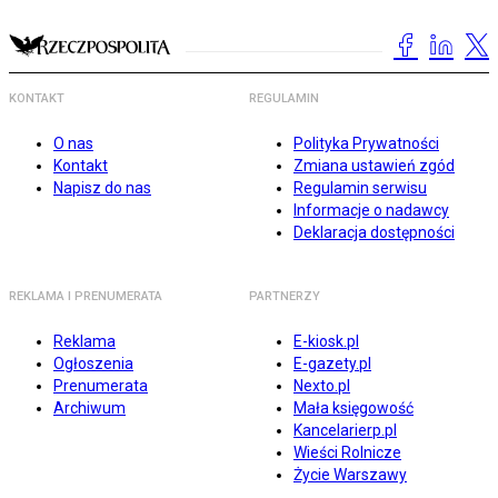
KONTAKT
REGULAMIN
O nas
Polityka Prywatności
Kontakt
Zmiana ustawień zgód
Napisz do nas
Regulamin serwisu
Informacje o nadawcy
Deklaracja dostępności
REKLAMA I PRENUMERATA
PARTNERZY
Reklama
E-kiosk.pl
Ogłoszenia
E-gazety.pl
Prenumerata
Nexto.pl
Archiwum
Mała księgowość
Kancelarierp.pl
Wieści Rolnicze
Życie Warszawy