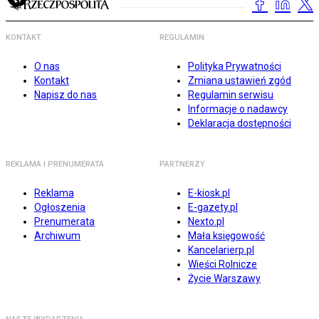
KONTAKT
REGULAMIN
O nas
Polityka Prywatności
Kontakt
Zmiana ustawień zgód
Napisz do nas
Regulamin serwisu
Informacje o nadawcy
Deklaracja dostępności
REKLAMA I PRENUMERATA
PARTNERZY
Reklama
E-kiosk.pl
Ogłoszenia
E-gazety.pl
Prenumerata
Nexto.pl
Archiwum
Mała księgowość
Kancelarierp.pl
Wieści Rolnicze
Życie Warszawy