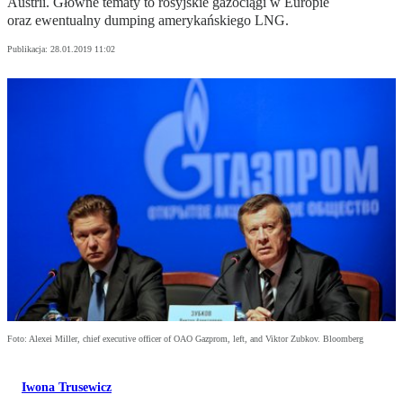
Austrii. Główne tematy to rosyjskie gazociągi w Europie
oraz ewentualny dumping amerykańskiego LNG.
Publikacja:
28.01.2019 11:02
Foto: Alexei Miller, chief executive officer of OAO Gazprom, left, and Viktor Zubkov. Bloomberg
Iwona Trusewicz