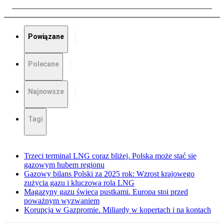
Powiązane
Polecane
Najnowsze
Tagi
Trzeci terminal LNG coraz bliżej. Polska może stać się
gazowym hubem regionu
Gazowy bilans Polski za 2025 rok: Wzrost krajowego
zużycia gazu i kluczowa rola LNG
Magazyny gazu świecą pustkami. Europa stoi przed
poważnym wyzwaniem
Korupcja w Gazpromie. Miliardy w kopertach i na kontach