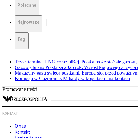
Polecane
Najnowsze
Tagi
Trzeci terminal LNG coraz bliżej. Polska może stać się gazo
Gazowy bilans Polski za 2025 rok: Wzrost krajowego zużycia
Magazyny gazu świecą pustkami. Europa stoi przed poważn
Korupcja w Gazpromie. Miliardy w kopertach i na kontach
Promowane treści
KONTAKT
O nas
Kontakt