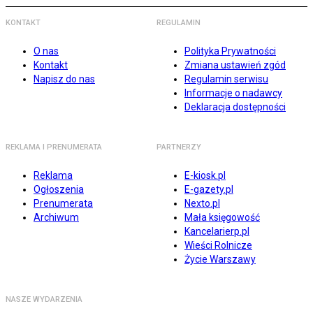
KONTAKT
REGULAMIN
O nas
Polityka Prywatności
Kontakt
Zmiana ustawień zgód
Napisz do nas
Regulamin serwisu
Informacje o nadawcy
Deklaracja dostępności
REKLAMA I PRENUMERATA
PARTNERZY
Reklama
E-kiosk.pl
Ogłoszenia
E-gazety.pl
Prenumerata
Nexto.pl
Archiwum
Mała księgowość
Kancelarierp.pl
Wieści Rolnicze
Życie Warszawy
NASZE WYDARZENIA