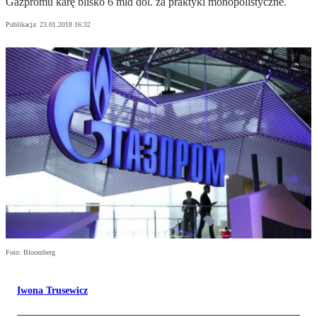
Gazpromu karę blisko 6 mld dol. za praktyki monopolistyczne.
Publikacja:
23.01.2018 16:32
Foto: Bloomberg
Iwona Trusewicz