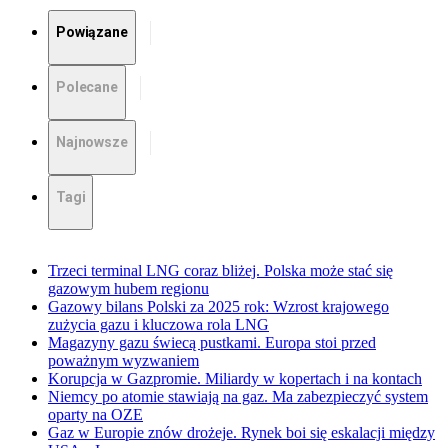
Powiązane
Polecane
Najnowsze
Tagi
Trzeci terminal LNG coraz bliżej. Polska może stać się
gazowym hubem regionu
Gazowy bilans Polski za 2025 rok: Wzrost krajowego
zużycia gazu i kluczowa rola LNG
Magazyny gazu świecą pustkami. Europa stoi przed
poważnym wyzwaniem
Korupcja w Gazpromie. Miliardy w kopertach i na kontach
Niemcy po atomie stawiają na gaz. Ma zabezpieczyć system
oparty na OZE
Gaz w Europie znów drożeje. Rynek boi się eskalacji między