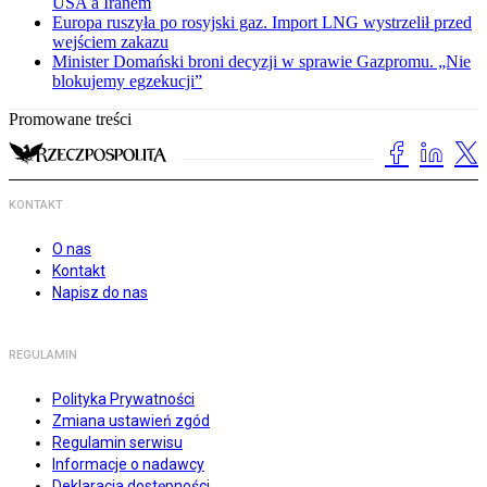
USA a Iranem
Europa ruszyła po rosyjski gaz. Import LNG wystrzelił przed
wejściem zakazu
Minister Domański broni decyzji w sprawie Gazpromu. „Nie
blokujemy egzekucji”
Promowane treści
KONTAKT
O nas
Kontakt
Napisz do nas
REGULAMIN
Polityka Prywatności
Zmiana ustawień zgód
Regulamin serwisu
Informacje o nadawcy
Deklaracja dostępności