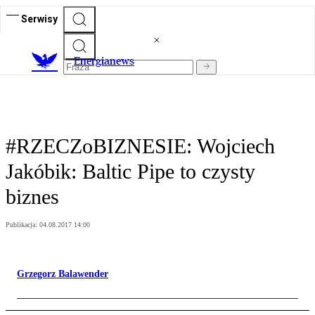
Serwisy
E
nergianews
#RZECZoBIZNESIE: Wojciech
Jakóbik: Baltic Pipe to czysty
biznes
Publikacja:
04.08.2017 14:00
Grzegorz Balawender