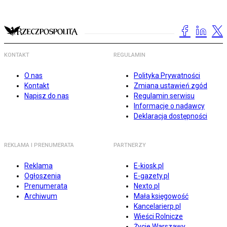
KONTAKT
REGULAMIN
O nas
Polityka Prywatności
Kontakt
Zmiana ustawień zgód
Napisz do nas
Regulamin serwisu
Informacje o nadawcy
Deklaracja dostępności
REKLAMA I PRENUMERATA
PARTNERZY
Reklama
E-kiosk.pl
Ogłoszenia
E-gazety.pl
Prenumerata
Nexto.pl
Archiwum
Mała księgowość
Kancelarierp.pl
Wieści Rolnicze
Życie Warszawy