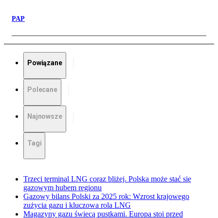
PAP
Powiązane
Polecane
Najnowsze
Tagi
Trzeci terminal LNG coraz bliżej. Polska może stać się
gazowym hubem regionu
Gazowy bilans Polski za 2025 rok: Wzrost krajowego
zużycia gazu i kluczowa rola LNG
Magazyny gazu świecą pustkami. Europa stoi przed