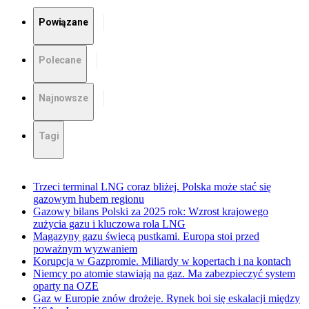
Powiązane
Polecane
Najnowsze
Tagi
Trzeci terminal LNG coraz bliżej. Polska może stać się
gazowym hubem regionu
Gazowy bilans Polski za 2025 rok: Wzrost krajowego
zużycia gazu i kluczowa rola LNG
Magazyny gazu świecą pustkami. Europa stoi przed
poważnym wyzwaniem
Korupcja w Gazpromie. Miliardy w kopertach i na kontach
Niemcy po atomie stawiają na gaz. Ma zabezpieczyć system
oparty na OZE
Gaz w Europie znów drożeje. Rynek boi się eskalacji między