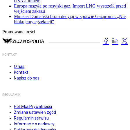
USA a Iranem
Europa ruszyła po rosyjski gaz. Import LNG wystrzelił przed
wejściem zakazu
Minister Domański broni decyzji w sprawie Gazpromu. „Nie
blokujemy egzekucji”
Promowane treści
KONTAKT
O nas
Kontakt
Napisz do nas
REGULAMIN
Polityka Prywatności
Zmiana ustawień zgód
Regulamin serwisu
Informacje o nadawcy
Deklaracja dostępności