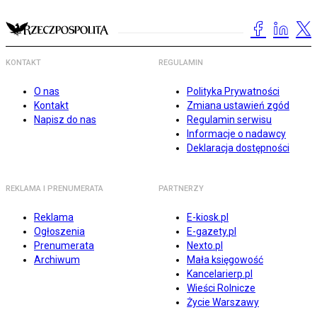
KONTAKT
REGULAMIN
O nas
Polityka Prywatności
Kontakt
Zmiana ustawień zgód
Napisz do nas
Regulamin serwisu
Informacje o nadawcy
Deklaracja dostępności
REKLAMA I PRENUMERATA
PARTNERZY
Reklama
E-kiosk.pl
Ogłoszenia
E-gazety.pl
Prenumerata
Nexto.pl
Archiwum
Mała księgowość
Kancelarierp.pl
Wieści Rolnicze
Życie Warszawy