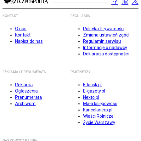
KONTAKT
REGULAMIN
O nas
Polityka Prywatności
Kontakt
Zmiana ustawień zgód
Napisz do nas
Regulamin serwisu
Informacje o nadawcy
Deklaracja dostępności
REKLAMA I PRENUMERATA
PARTNERZY
Reklama
E-kiosk.pl
Ogłoszenia
E-gazety.pl
Prenumerata
Nexto.pl
Archiwum
Mała księgowość
Kancelarierp.pl
Wieści Rolnicze
Życie Warszawy
NASZE WYDARZENIA