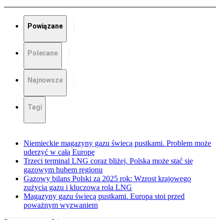
Powiązane
Polecane
Najnowsze
Tagi
Niemieckie magazyny gazu świecą pustkami. Problem może
uderzyć w całą Europę
Trzeci terminal LNG coraz bliżej. Polska może stać się
gazowym hubem regionu
Gazowy bilans Polski za 2025 rok: Wzrost krajowego
zużycia gazu i kluczowa rola LNG
Magazyny gazu świecą pustkami. Europa stoi przed
poważnym wyzwaniem