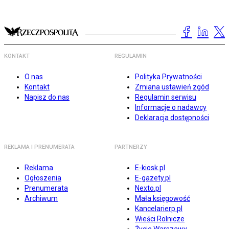
KONTAKT
REGULAMIN
O nas
Polityka Prywatności
Kontakt
Zmiana ustawień zgód
Napisz do nas
Regulamin serwisu
Informacje o nadawcy
Deklaracja dostępności
REKLAMA I PRENUMERATA
PARTNERZY
Reklama
E-kiosk.pl
Ogłoszenia
E-gazety.pl
Prenumerata
Nexto.pl
Archiwum
Mała księgowość
Kancelarierp.pl
Wieści Rolnicze