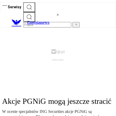
Serwisy
E
nergianews
Akcje PGNiG mogą jeszcze stracić
W ocenie specjalistów ING Securities akcje PGNiG są