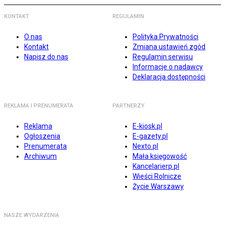
KONTAKT
REGULAMIN
O nas
Polityka Prywatności
Kontakt
Zmiana ustawień zgód
Napisz do nas
Regulamin serwisu
Informacje o nadawcy
Deklaracja dostępności
REKLAMA I PRENUMERATA
PARTNERZY
Reklama
E-kiosk.pl
Ogłoszenia
E-gazety.pl
Prenumerata
Nexto.pl
Archiwum
Mała księgowość
Kancelarierp.pl
Wieści Rolnicze
Życie Warszawy
NASZE WYDARZENIA