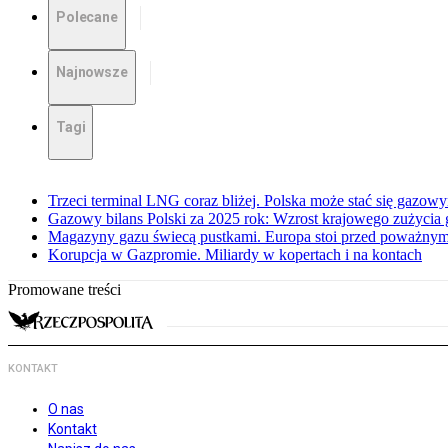
Polecane
Najnowsze
Tagi
Trzeci terminal LNG coraz bliżej. Polska może stać się gazo
Gazowy bilans Polski za 2025 rok: Wzrost krajowego zużycia
Magazyny gazu świecą pustkami. Europa stoi przed poważn
Korupcja w Gazpromie. Miliardy w kopertach i na kontach
Promowane treści
KONTAKT
O nas
Kontakt