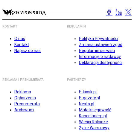
KONTAKT
REGULAMIN
O nas
Polityka Prywatności
Kontakt
Zmiana ustawień zgód
Napisz do nas
Regulamin serwisu
Informacje o nadawcy
Deklaracja dostępności
REKLAMA I PRENUMERATA
PARTNERZY
Reklama
E-kiosk.pl
Ogłoszenia
E-gazety.pl
Prenumerata
Nexto.pl
Archiwum
Mała księgowość
Kancelarierp.pl
Wieści Rolnicze
Życie Warszawy