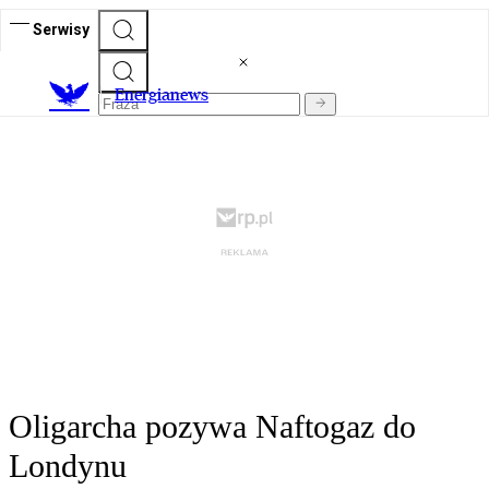
Serwisy
E
nergianews
Oligarcha pozywa Naftogaz do
Londynu