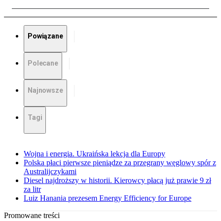
Powiązane
Polecane
Najnowsze
Tagi
Wojna i energia. Ukraińska lekcja dla Europy
Polska płaci pierwsze pieniądze za przegrany węglowy spór z
Australijczykami
Diesel najdroższy w historii. Kierowcy płacą już prawie 9 zł
za litr
Luiz Hanania prezesem Energy Efficiency for Europe
Promowane treści