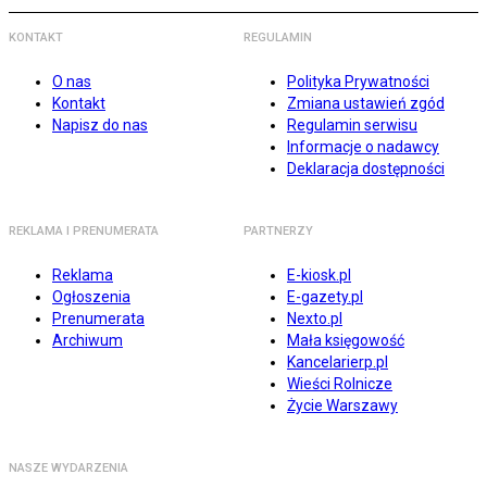
KONTAKT
REGULAMIN
O nas
Polityka Prywatności
Kontakt
Zmiana ustawień zgód
Napisz do nas
Regulamin serwisu
Informacje o nadawcy
Deklaracja dostępności
REKLAMA I PRENUMERATA
PARTNERZY
Reklama
E-kiosk.pl
Ogłoszenia
E-gazety.pl
Prenumerata
Nexto.pl
Archiwum
Mała księgowość
Kancelarierp.pl
Wieści Rolnicze
Życie Warszawy
NASZE WYDARZENIA