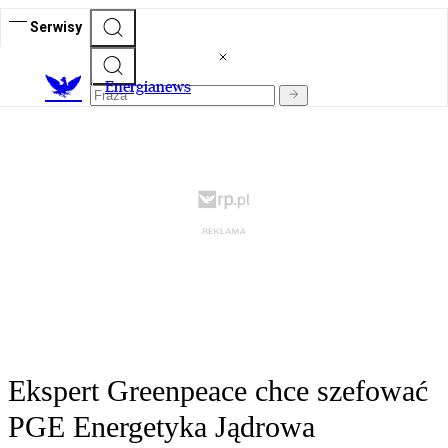
Serwisy
E
nergianews
Ekspert Greenpeace chce szefować
PGE Energetyka Jądrowa