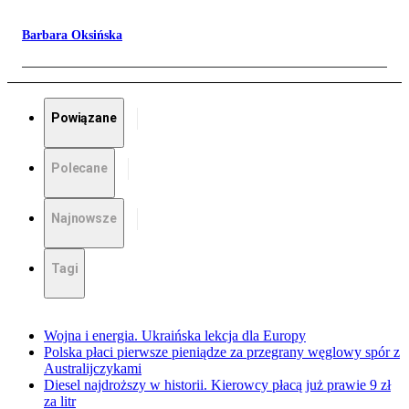
Barbara Oksińska
Powiązane
Polecane
Najnowsze
Tagi
Wojna i energia. Ukraińska lekcja dla Europy
Polska płaci pierwsze pieniądze za przegrany węglowy spór z
Australijczykami
Diesel najdroższy w historii. Kierowcy płacą już prawie 9 zł
za litr