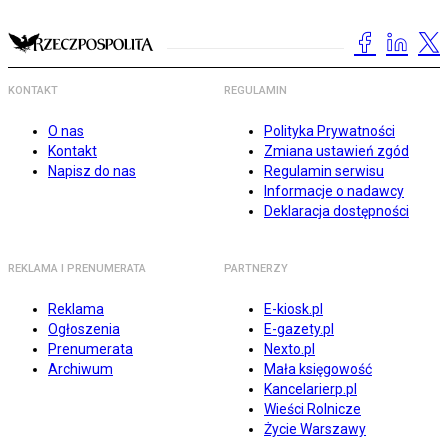
KONTAKT
REGULAMIN
O nas
Polityka Prywatności
Kontakt
Zmiana ustawień zgód
Napisz do nas
Regulamin serwisu
Informacje o nadawcy
Deklaracja dostępności
REKLAMA I PRENUMERATA
PARTNERZY
Reklama
E-kiosk.pl
Ogłoszenia
E-gazety.pl
Prenumerata
Nexto.pl
Archiwum
Mała księgowość
Kancelarierp.pl
Wieści Rolnicze
Życie Warszawy