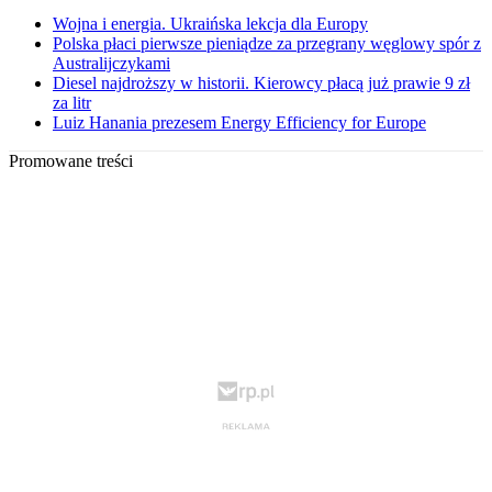
Wojna i energia. Ukraińska lekcja dla Europy
Polska płaci pierwsze pieniądze za przegrany węglowy spór z
Australijczykami
Diesel najdroższy w historii. Kierowcy płacą już prawie 9 zł
za litr
Luiz Hanania prezesem Energy Efficiency for Europe
Promowane treści