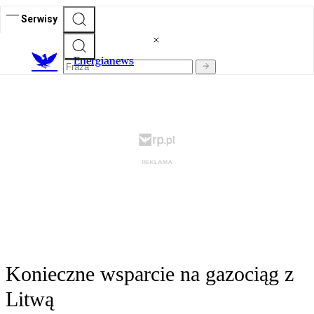
Serwisy
E
nergianews
Konieczne wsparcie na gazociąg z
Litwą