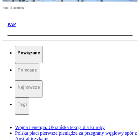
Foto: Bloomberg
PAP
Powiązane
Polecane
Najnowsze
Tagi
Wojna i energia. Ukraińska lekcja dla Europy
Polska płaci pierwsze pieniądze za przegrany węglowy spór z
Australijczykami