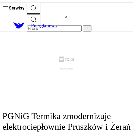
Serwisy
E
nergianews
PGNiG Termika zmodernizuje
elektrociepłownie Pruszków i Żerań