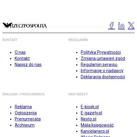
KONTAKT
REGULAMIN
O nas
Polityka Prywatności
Kontakt
Zmiana ustawień zgód
Napisz do nas
Regulamin serwisu
Informacje o nadawcy
Deklaracja dostępności
REKLAMA I PRENUMERATA
PARTNERZY
Reklama
E-kiosk.pl
Ogłoszenia
E-gazety.pl
Prenumerata
Nexto.pl
Archiwum
Mała księgowość
Kancelarierp.pl