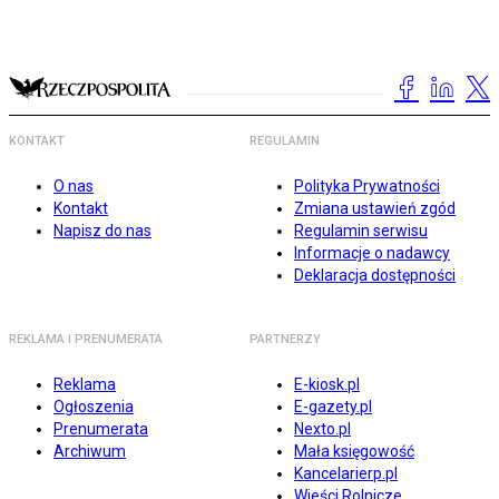
KONTAKT
REGULAMIN
O nas
Polityka Prywatności
Kontakt
Zmiana ustawień zgód
Napisz do nas
Regulamin serwisu
Informacje o nadawcy
Deklaracja dostępności
REKLAMA I PRENUMERATA
PARTNERZY
Reklama
E-kiosk.pl
Ogłoszenia
E-gazety.pl
Prenumerata
Nexto.pl
Archiwum
Mała księgowość
Kancelarierp.pl
Wieści Rolnicze