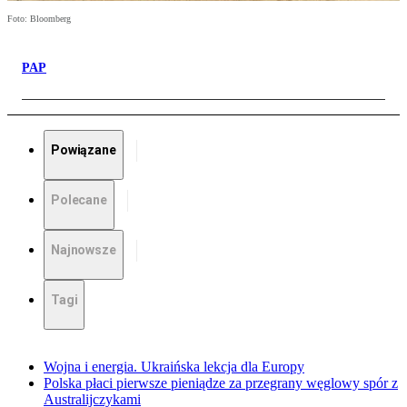
Foto: Bloomberg
PAP
Powiązane
Polecane
Najnowsze
Tagi
Wojna i energia. Ukraińska lekcja dla Europy
Polska płaci pierwsze pieniądze za przegrany węglowy spór z
Australijczykami