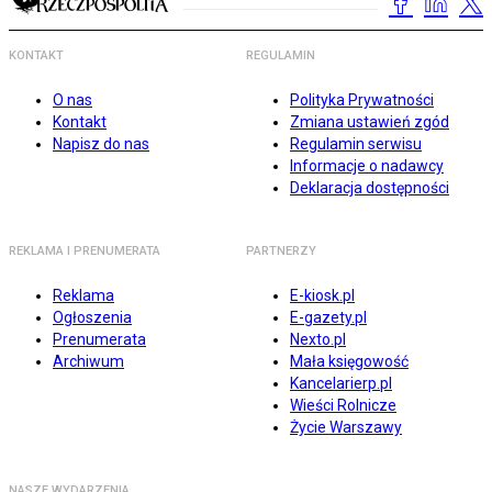
KONTAKT
REGULAMIN
O nas
Polityka Prywatności
Kontakt
Zmiana ustawień zgód
Napisz do nas
Regulamin serwisu
Informacje o nadawcy
Deklaracja dostępności
REKLAMA I PRENUMERATA
PARTNERZY
Reklama
E-kiosk.pl
Ogłoszenia
E-gazety.pl
Prenumerata
Nexto.pl
Archiwum
Mała księgowość
Kancelarierp.pl
Wieści Rolnicze
Życie Warszawy
NASZE WYDARZENIA