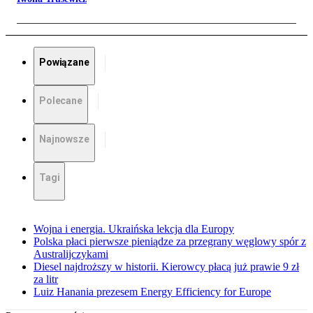
Powiązane
Polecane
Najnowsze
Tagi
Wojna i energia. Ukraińska lekcja dla Europy
Polska płaci pierwsze pieniądze za przegrany węglowy spór z
Australijczykami
Diesel najdroższy w historii. Kierowcy płacą już prawie 9 zł
za litr
Luiz Hanania prezesem Energy Efficiency for Europe