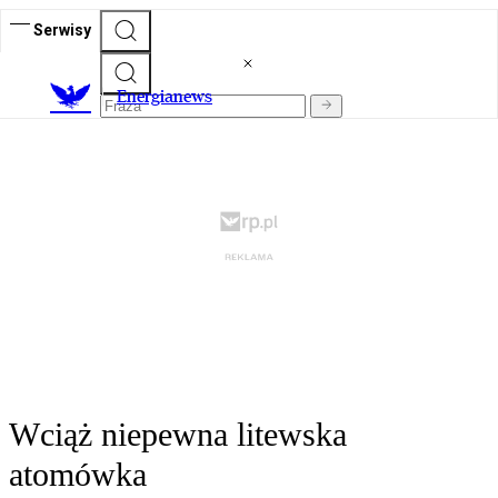
Serwisy
E
nergianews
Wciąż niepewna litewska
atomówka