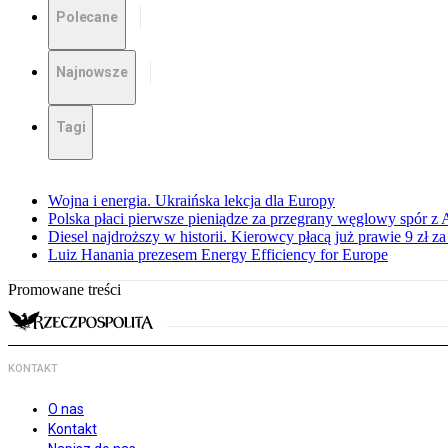
Polecane
Najnowsze
Tagi
Wojna i energia. Ukraińska lekcja dla Europy
Polska płaci pierwsze pieniądze za przegrany węglowy spór z 
Diesel najdroższy w historii. Kierowcy płacą już prawie 9 zł za 
Luiz Hanania prezesem Energy Efficiency for Europe
Promowane treści
KONTAKT
O nas
Kontakt