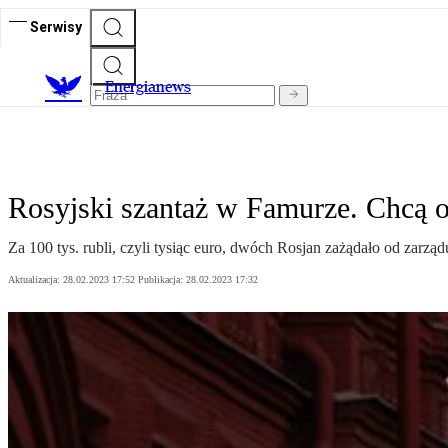
Serwisy
E
nergianews
Rosyjski szantaż w Famurze. Chcą od
Za 100 tys. rubli, czyli tysiąc euro, dwóch Rosjan zażądało od zarzą
Aktualizacja:
28.02.2023 17:52
Publikacja:
28.02.2023 17:32