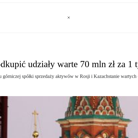
kupić udziały warte 70 mln zł za 1 t
du górniczej spółki sprzedaży aktywów w Rosji i Kazachstanie wartych 