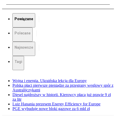
Powiązane
Polecane
Najnowsze
Tagi
Wojna i energia. Ukraińska lekcja dla Europy
Polska płaci pierwsze pieniądze za przegrany węglowy spór z
Australijczykami
Diesel najdroższy w historii. Kierowcy płacą już prawie 9 zł
za litr
Luiz Hanania prezesem Energy Efficiency for Europe
PGE wybuduje nowe bloki gazowe za 6 mld zł