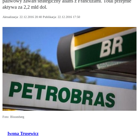
paliwowy zawarł strategiczny alians z Francuzami. Total przejmie
aktywa za 2,2 mld dol.
Aktualizacja:
22.12.2016 20:40
Publikacja:
22.12.2016 17:50
Foto: Bloomberg
Iwona Trusewicz