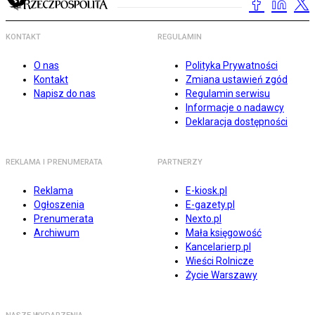
KONTAKT
REGULAMIN
O nas
Polityka Prywatności
Kontakt
Zmiana ustawień zgód
Napisz do nas
Regulamin serwisu
Informacje o nadawcy
Deklaracja dostępności
REKLAMA I PRENUMERATA
PARTNERZY
Reklama
E-kiosk.pl
Ogłoszenia
E-gazety.pl
Prenumerata
Nexto.pl
Archiwum
Mała księgowość
Kancelarierp.pl
Wieści Rolnicze
Życie Warszawy