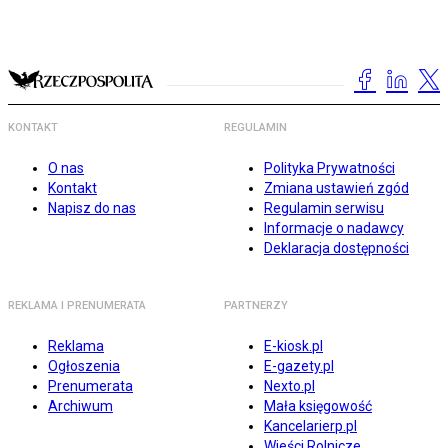
KONTAKT
REGULAMIN
O nas
Polityka Prywatności
Kontakt
Zmiana ustawień zgód
Napisz do nas
Regulamin serwisu
Informacje o nadawcy
Deklaracja dostępności
REKLAMA I PRENUMERATA
PARTNERZY
Reklama
E-kiosk.pl
Ogłoszenia
E-gazety.pl
Prenumerata
Nexto.pl
Archiwum
Mała księgowość
Kancelarierp.pl
Wieści Rolnicze