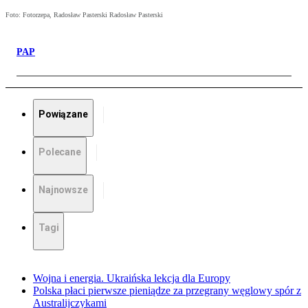
Foto: Fotorzepa, Radosław Pasterski Radosław Pasterski
PAP
Powiązane
Polecane
Najnowsze
Tagi
Wojna i energia. Ukraińska lekcja dla Europy
Polska płaci pierwsze pieniądze za przegrany węglowy spór z
Australijczykami