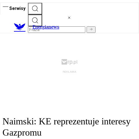
Serwisy
E
nergianews
Naimski: KE reprezentuje interesy
Gazpromu