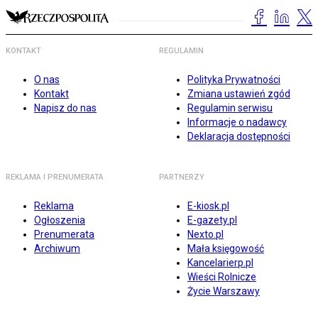
KONTAKT
REGULAMIN
O nas
Polityka Prywatności
Kontakt
Zmiana ustawień zgód
Napisz do nas
Regulamin serwisu
Informacje o nadawcy
Deklaracja dostępności
REKLAMA I PRENUMERATA
PARTNERZY
Reklama
E-kiosk.pl
Ogłoszenia
E-gazety.pl
Prenumerata
Nexto.pl
Archiwum
Mała księgowość
Kancelarierp.pl
Wieści Rolnicze
Życie Warszawy