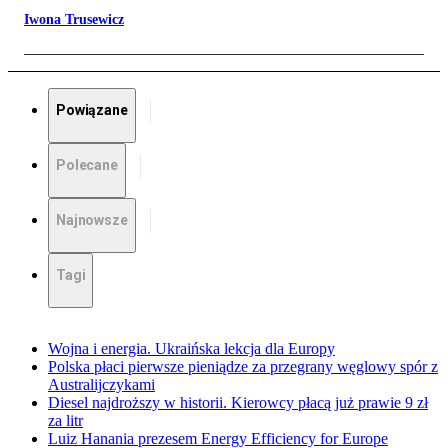
Iwona Trusewicz
Powiązane
Polecane
Najnowsze
Tagi
Wojna i energia. Ukraińska lekcja dla Europy
Polska płaci pierwsze pieniądze za przegrany węglowy spór z
Australijczykami
Diesel najdroższy w historii. Kierowcy płacą już prawie 9 zł
za litr
Luiz Hanania prezesem Energy Efficiency for Europe