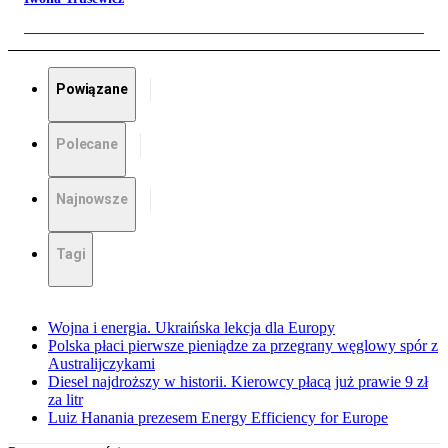
Powiązane
Polecane
Najnowsze
Tagi
Wojna i energia. Ukraińska lekcja dla Europy
Polska płaci pierwsze pieniądze za przegrany węglowy spór z
Australijczykami
Diesel najdroższy w historii. Kierowcy płacą już prawie 9 zł
za litr
Luiz Hanania prezesem Energy Efficiency for Europe