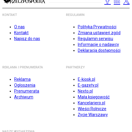
KONTAKT
REGULAMIN
O nas
Polityka Prywatności
Kontakt
Zmiana ustawień zgód
Napisz do nas
Regulamin serwisu
Informacje o nadawcy
Deklaracja dostępności
REKLAMA I PRENUMERATA
PARTNERZY
Reklama
E-kiosk.pl
Ogłoszenia
E-gazety.pl
Prenumerata
Nexto.pl
Archiwum
Mała księgowość
Kancelarierp.pl
Wieści Rolnicze
Życie Warszawy
NASZE WYDARZENIA