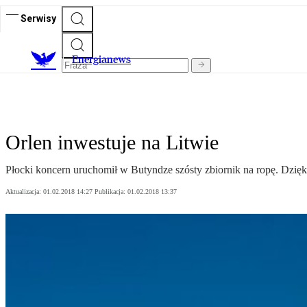
Serwisy
E
nergianews
Orlen inwestuje na Litwie
Płocki koncern uruchomił w Butyndze szósty zbiornik na ropę. Dzięk
Aktualizacja:
01.02.2018 14:27
Publikacja:
01.02.2018 13:37