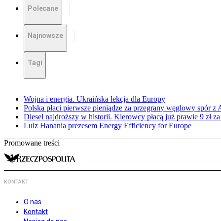
Polecane
Najnowsze
Tagi
Wojna i energia. Ukraińska lekcja dla Europy
Polska płaci pierwsze pieniądze za przegrany węglowy spór z 
Diesel najdroższy w historii. Kierowcy płacą już prawie 9 zł za 
Luiz Hanania prezesem Energy Efficiency for Europe
Promowane treści
KONTAKT
O nas
Kontakt