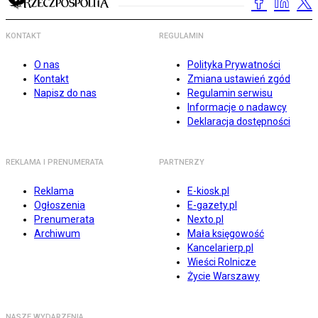
KONTAKT
REGULAMIN
O nas
Polityka Prywatności
Kontakt
Zmiana ustawień zgód
Napisz do nas
Regulamin serwisu
Informacje o nadawcy
Deklaracja dostępności
REKLAMA I PRENUMERATA
PARTNERZY
Reklama
E-kiosk.pl
Ogłoszenia
E-gazety.pl
Prenumerata
Nexto.pl
Archiwum
Mała księgowość
Kancelarierp.pl
Wieści Rolnicze
Życie Warszawy
NASZE WYDARZENIA