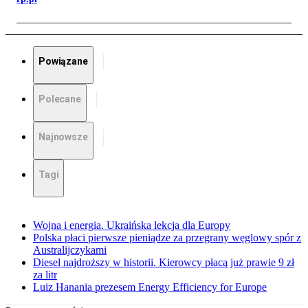
Powiązane
Polecane
Najnowsze
Tagi
Wojna i energia. Ukraińska lekcja dla Europy
Polska płaci pierwsze pieniądze za przegrany węglowy spór z
Australijczykami
Diesel najdroższy w historii. Kierowcy płacą już prawie 9 zł
za litr
Luiz Hanania prezesem Energy Efficiency for Europe