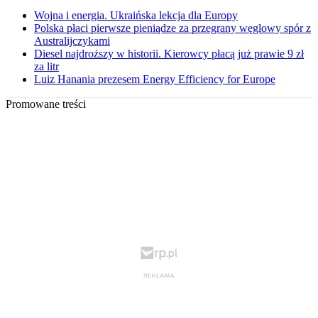
Wojna i energia. Ukraińska lekcja dla Europy
Polska płaci pierwsze pieniądze za przegrany węglowy spór z
Australijczykami
Diesel najdroższy w historii. Kierowcy płacą już prawie 9 zł
za litr
Luiz Hanania prezesem Energy Efficiency for Europe
Promowane treści