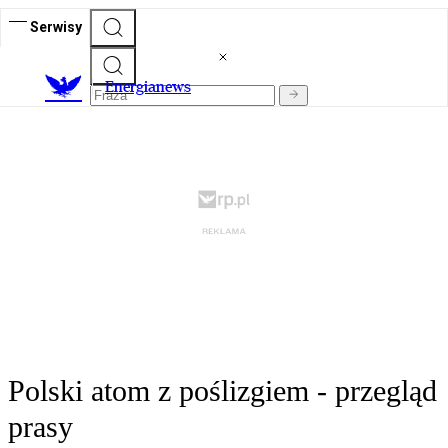
Serwisy
E
nergianews
Polski atom z poślizgiem - przegląd
prasy