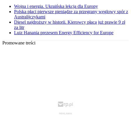
Wojna i energia. Ukraińska lekcja dla Europy
Polska płaci pierwsze pieniądze za przegrany węglowy spór z
Australijczykami
Diesel najdroższy w historii. Kierowcy płacą już prawie 9 zł
za litr
Luiz Hanania prezesem Energy Efficiency for Europe
Promowane treści